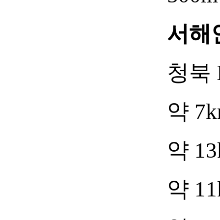
서해
청북 
약 7
약 1
약 