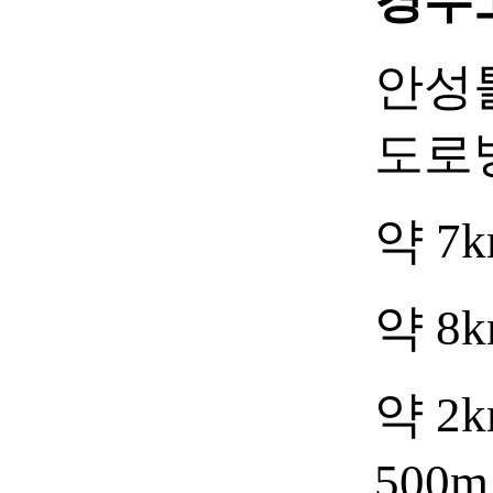
안성
도로
약 7
약 8
약 2
50