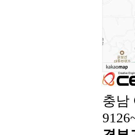
충남 
9126
경부