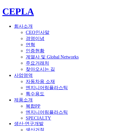
CEPLA
회사소개
CEO인사말
경영이념
연혁
인증현황
계열사 및 Global Networks
주요거래처
찾아오시는 길
사업영역
자동차용 소재
엔지니어링플라스틱
특수용도
제품소개
복합PP
엔지니어링플라스틱
SPECIALTY
생산·연구개발
생산거점