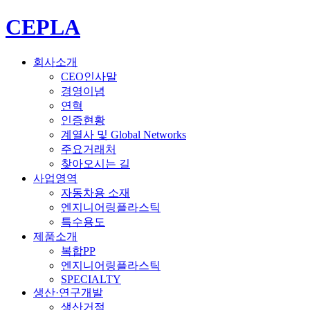
CEPLA
회사소개
CEO인사말
경영이념
연혁
인증현황
계열사 및 Global Networks
주요거래처
찾아오시는 길
사업영역
자동차용 소재
엔지니어링플라스틱
특수용도
제품소개
복합PP
엔지니어링플라스틱
SPECIALTY
생산·연구개발
생산거점